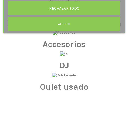
Escolar
RECHAZAR TODO
Músicoterapia y meditación
ACEPTO
Accesorios
DJ
Oulet usado